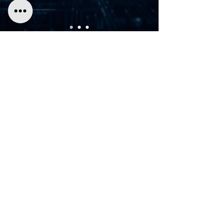
Newsletter
Se cadastre em nossa Newsletter e fique por
dentro da últimas novidades do setor de
consultoria em RH.
Enviar
Siga @click.talentosrh