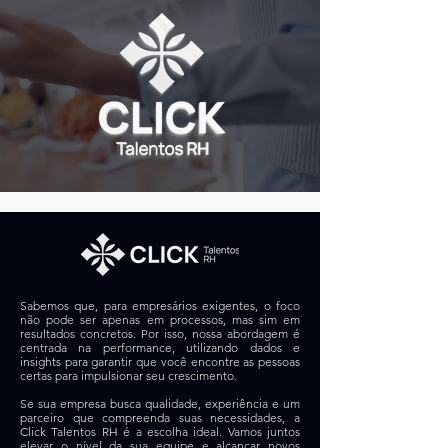
Sabemos que, para empresários exigentes, o foco
não pode ser apenas em processos, mas sim em
resultados concretos. Por isso, nossa abordagem é
centrada na performance, utilizando dados e
insights para garantir que você encontre as pessoas
certas para impulsionar seu crescimento.
Se sua empresa busca qualidade, experiência e um
parceiro que compreenda suas necessidades, a
Click Talentos RH é a escolha ideal. Vamos juntos
elevar o nível da sua equipe e alcançar novos